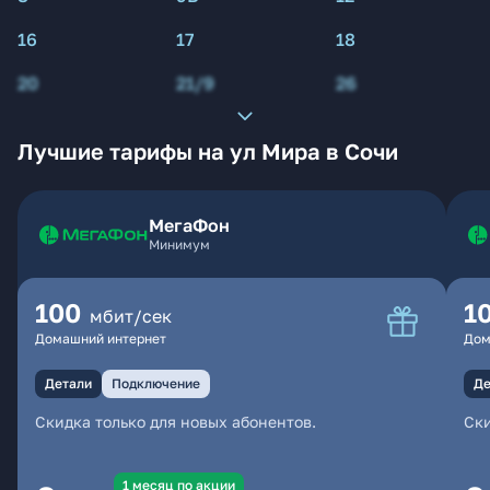
16
17
18
20
21/9
26
Лучшие тарифы на ул Мира в Сочи
МегаФон
Минимум
100
1
мбит/сек
Домашний интернет
Дом
Детали
Подключение
Де
Скидка только для новых абонентов.
Ски
1 месяц по акции