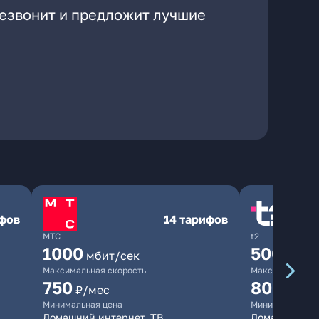
резвонит и предложит лучшие
ифов
14 тарифов
МТС
t2
1000
500
мбит/сек
мбит/
Максимальная скорость
Максимальная 
750
800
₽/мес
₽/ме
Минимальная цена
Минимальная ц
Домашний интернет, ТВ
Домашний ин