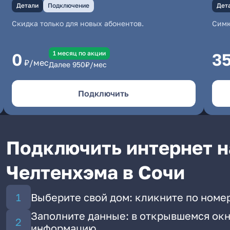
Детали
Подключение
Дет
Скидка только для новых абонентов.
Симк
1 месяц по акции
0
3
₽/мес
Далее
950
₽/мес
Подключить
Подключить интернет н
Челтенхэма в Сочи
Выберите свой дом: кликните по номе
Заполните данные: в открывшемся окн
информацию