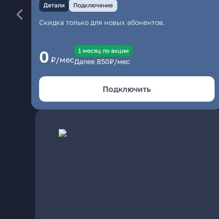
Детали
Подключение
Скидка только для новых абонентов.
1 месяц по акции
0
₽/мес
Далее
850
₽/мес
Подключить