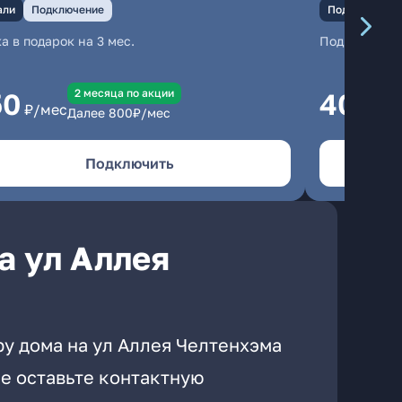
али
Подключение
Подключение
а в подарок на 3 мес.
Подключени
2 месяцa по акции
50
400
₽/мес
₽/
Далее
800
₽/мес
Подключить
а ул Аллея
ру дома на ул Аллея Челтенхэма
е оставьте контактную