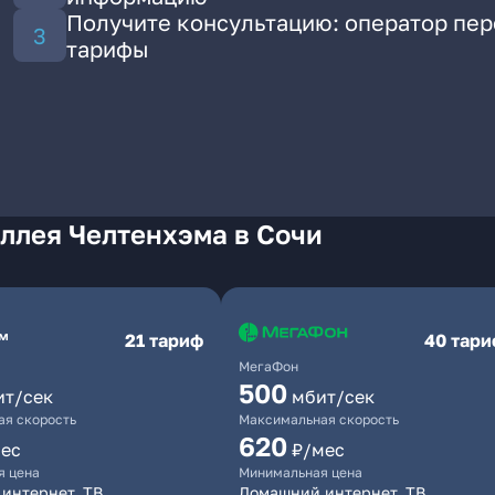
Получите консультацию: оператор пе
тарифы
ллея Челтенхэма в Сочи
21 тариф
40 тар
МегаФон
500
ит/сек
мбит/сек
я скорость
Максимальная скорость
620
ес
₽/мес
я цена
Минимальная цена
интернет, ТВ
Домашний интернет, ТВ