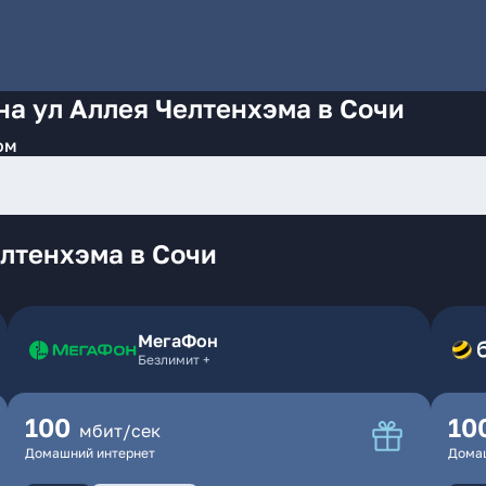
на ул Аллея Челтенхэма в Сочи
ом
лтенхэма в Сочи
МегаФон
Безлимит +
100
10
мбит/сек
Домашний интернет
Дома