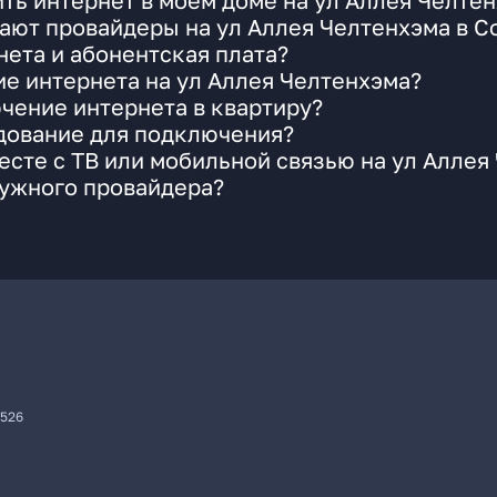
ть интернет в моем доме на ул Аллея Челте
ают провайдеры на ул Аллея Челтенхэма в С
ета и абонентская плата?
ие интернета на ул Аллея Челтенхэма?
чение интернета в квартиру?
удование для подключения?
сте с ТВ или мобильной связью на ул Аллея
нужного провайдера?
7526