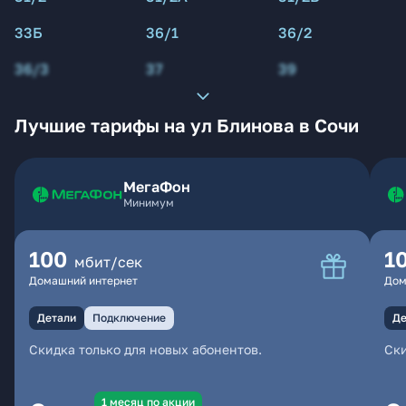
33Б
36/1
36/2
36/3
37
39
Лучшие тарифы на ул Блинова в Сочи
МегаФон
Минимум
100
1
мбит/сек
Домашний интернет
Дом
Детали
Подключение
Де
Скидка только для новых абонентов.
Ски
1 месяц по акции