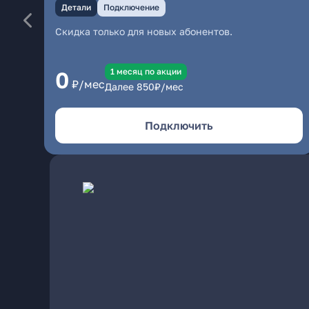
Детали
Подключение
Скидка только для новых абонентов.
1 месяц по акции
0
₽/мес
Далее
850
₽/мес
Подключить