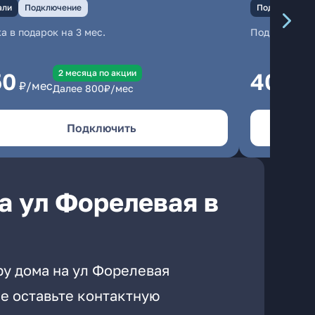
али
Подключение
Подключение
а в подарок на 3 мес.
Подключени
2 месяцa по акции
50
400
₽/мес
₽/
Далее
800
₽/мес
Подключить
а ул Форелевая в
ру дома на ул Форелевая
е оставьте контактную