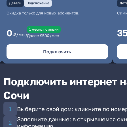
Детали
Подключение
Дет
Скидка только для новых абонентов.
Симк
1 месяц по акции
0
3
₽/мес
Далее
950
₽/мес
Подключить
Подключить интернет н
Сочи
Выберите свой дом: кликните по номе
Заполните данные: в открывшемся окн
информацию