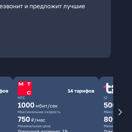
резвонит и предложит лучшие
ифов
14 тарифов
МТС
t2
1000
500
мбит/сек
мбит/
Максимальная скорость
Максимальная 
750
800
₽/мес
₽/ме
Минимальная цена
Минимальная ц
Домашний интернет, ТВ
Домашний ин