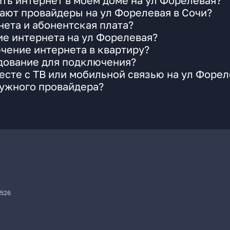
ть интернет в моем доме на ул Форелевая?
ают провайдеры на ул Форелевая в Сочи?
ета и абонентская плата?
ие интернета на ул Форелевая?
чение интернета в квартиру?
удование для подключения?
сте с ТВ или мобильной связью на ул Форел
нужного провайдера?
7526