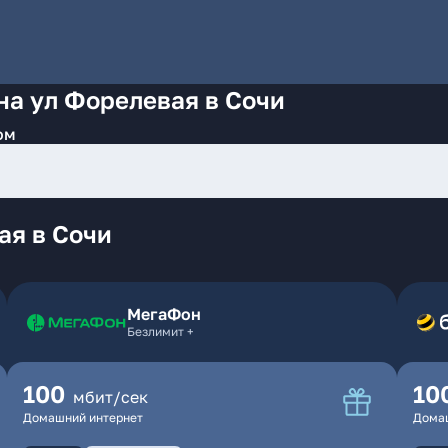
на ул Форелевая в Сочи
ом
ая в Сочи
МегаФон
Безлимит +
100
10
мбит/сек
Домашний интернет
Дома