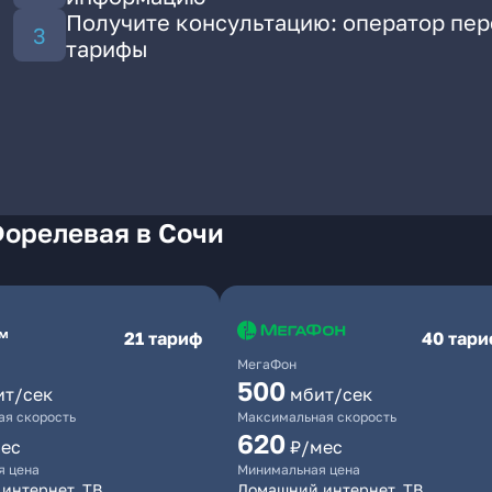
Получите консультацию: оператор пе
тарифы
Форелевая в Сочи
21 тариф
40 тар
МегаФон
500
ит/сек
мбит/сек
я скорость
Максимальная скорость
620
ес
₽/мес
я цена
Минимальная цена
интернет, ТВ
Домашний интернет, ТВ