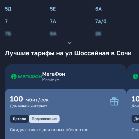
5Д
5Е
6А
7
7А
7а/б
7Б
9А
26
Лучшие тарифы на ул Шоссейная в Сочи
МегаФон
Минимум
100
1
мбит/сек
Домашний интернет
Дом
Детали
Подключение
Де
Скидка только для новых абонентов.
Ски