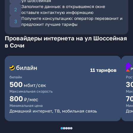
ул Шоссейная
Заполните данные: в открывшемся окне
оставьте контактную информацию
Получите консультацию: оператор перезвонит и
предложит лучшие тарифы
Провайдеры интернета на ул Шоссейная
в Сочи
11 тарифов
билайн
Рос
500
3
мбит/сек
Максимальная скорость
Мак
800
7
₽/мес
Минимальная цена
Мин
Домашний интернет, ТВ, мобильная связь
До