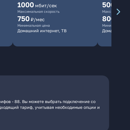
1000
500
мбит/сек
мбит/
Максимальная скорость
Максимальная 
750
800
₽/мес
₽/ме
Минимальная цена
Минимальная ц
Домашний интернет, ТВ
Домашний ин
рифов - 88. Вы можете выбрать подключение со
подходящий тариф, учитывая необходимые опции и