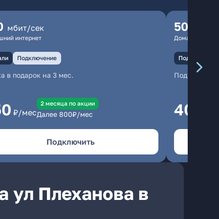
0
500
мбит/сек
мбит
шний интернет
Домашний инте
али
Подключение
Подключение
а в подарок на 3 мес.
Подключени
2 месяцa по акции
50
400
₽/мес
₽/
Далее
800
₽/мес
Подключить
а ул Плеханова в