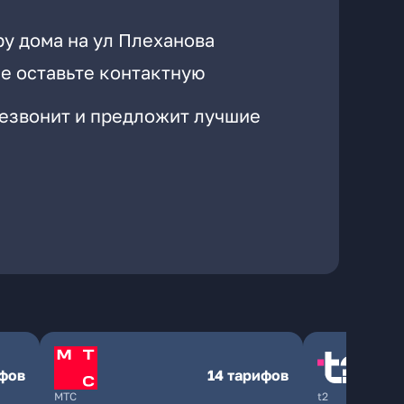
ру дома на ул Плеханова
е оставьте контактную
резвонит и предложит лучшие
ифов
14 тарифов
МТС
t2