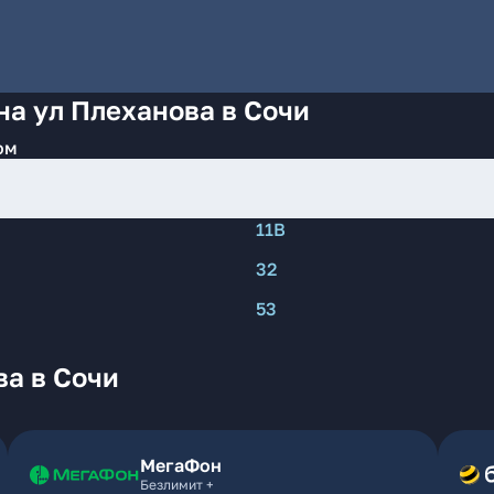
на ул Плеханова в Сочи
ом
11В
32
53
ва в Сочи
МегаФон
Безлимит +