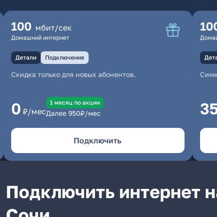
100
10
мбит/сек
Домашний интернет
Дома
Детали
Подключение
Дет
Скидка только для новых абонентов.
Симк
1 месяц по акции
0
3
₽/мес
Далее
950
₽/мес
Подключить
Подключить интернет н
Сочи