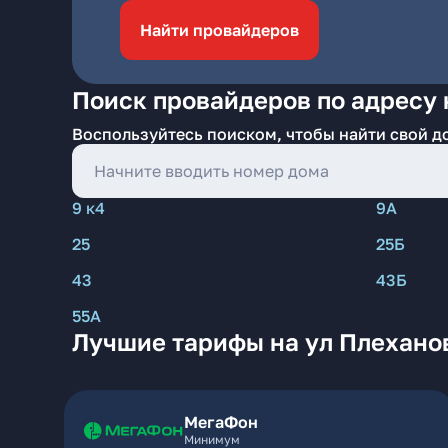
Найти провайдеров
Поиск провайдеров по адресу 
Воспользуйтесь поиском, чтобы найти свой д
9 к4
9А
25
25Б
43
43Б
55А
Лучшие тарифы на ул Плехано
МегаФон
Минимум