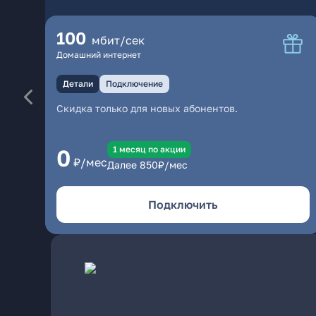
100
мбит/сек
Домашний интернет
Детали
Подключение
Скидка только для новых абонентов.
1 месяц по акции
0
₽/мес
Далее
850
₽/мес
Подключить