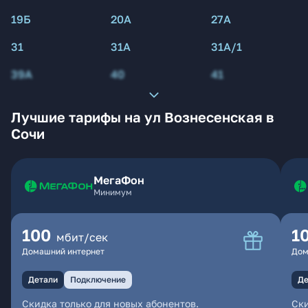
19Б
20А
27А
31
31А
31А/1
39А
40
41
Лучшие тарифы на ул Вознесенская в
Сочи
МегаФон
Минимум
100
1
мбит/сек
Домашний интернет
Дом
Детали
Подключение
Де
Скидка только для новых абонентов.
Ски