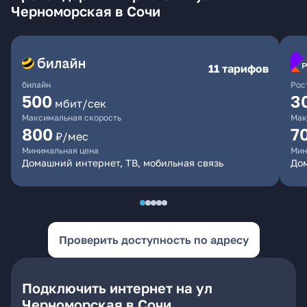
Черноморская в Сочи
11 тарифов
билайн
Рос
500
3
мбит/сек
Максимальная скорость
Мак
800
7
₽/мес
Минимальная цена
Мин
Домашний интернет, ТВ, мобильная связь
До
Проверить доступность по адресу
Подключить интернет на ул
Черноморская в Сочи