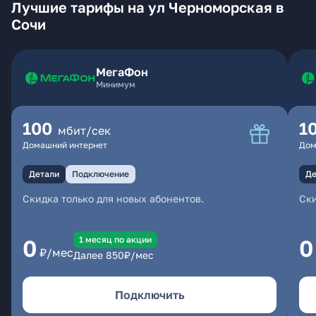
Лучшие тарифы на ул Черноморская в
Сочи
МегаФон
Минимум
100
1
мбит/сек
Домашний интернет
Дом
Детали
Подключение
Де
Скидка только для новых абонентов.
Ски
1 месяц по акции
0
0
₽/мес
Далее
850
₽/мес
Подключить