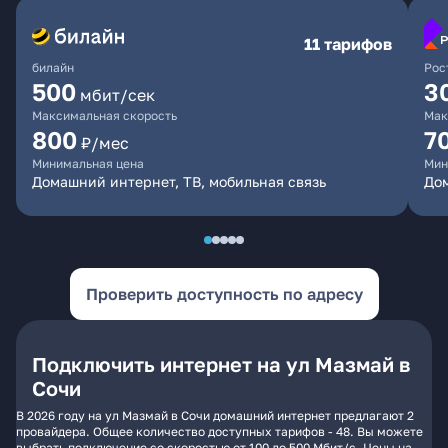
11 тарифов
билайн
Рос
500
3
мбит/сек
Максимальная скорость
Мак
800
7
₽/мес
Минимальная цена
Мин
Домашний интернет, ТВ, мобильная связь
До
Проверить доступность по адресу
Подключить интернет на ул Мазмай в
Сочи
В 2026 году на ул Мазмай в Сочи домашний интернет предлагают 2
провайдера. Общее количество доступных тарифов - 48. Вы можете
выбрать подключение со скоростью от 100 до 500 Мбит/с. Цены на