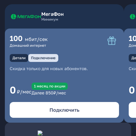
МегаФон
Минимум
100
1
мбит/сек
Домашний интернет
Дом
Детали
Подключение
Де
Скидка только для новых абонентов.
Ски
1 месяц по акции
0
0
₽/мес
Далее
850
₽/мес
Подключить