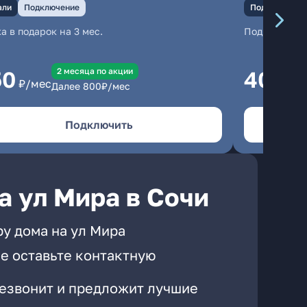
али
Подключение
Подключение
а в подарок на 3 мес.
Подключени
2 месяцa по акции
50
400
₽/мес
₽/
Далее
800
₽/мес
Подключить
а ул Мира в Сочи
у дома на ул Мира
е оставьте контактную
резвонит и предложит лучшие