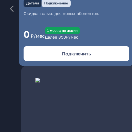
Детали
Подключение
Скидка только для новых абонентов.
1 месяц по акции
0
₽/мес
Далее
850
₽/мес
Подключить