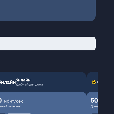
билайн
Удобный для дома
0
500
мбит/сек
мбит
шний интернет
Домашний инте