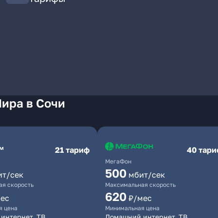
ира в Сочи
21 тариф
40 тар
МегаФон
500
ит/сек
мбит/сек
я скорость
Максимальная скорость
620
ес
₽/мес
я цена
Минимальная цена
интернет, ТВ
Домашний интернет, ТВ