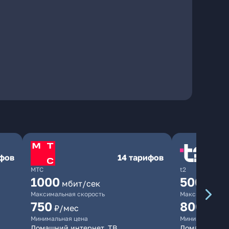
ифов
14 тарифов
МТС
t2
1000
500
мбит/сек
мбит/
Максимальная скорость
Максимальная 
750
800
₽/мес
₽/ме
Минимальная цена
Минимальная ц
Домашний интернет, ТВ
Домашний ин